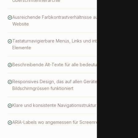
Überschriftenhierarchie
Ausreichende Farbkontrastverhältnisse auf der gesamten
Website
Tastaturnavigierbare Menüs, Links und interaktive
Elemente
Beschreibende Alt-Texte für alle bedeutungsvollen Bilder
Responsives Design, das auf allen Geräten und
Bildschirmgrössen funktioniert
Klare und konsistente Navigationsstruktur
ARIA-Labels wo angemessen für Screenreader-Nutzer