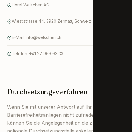
Hotel Welschen AG
Wiestistrasse 44, 3920 Zermatt, Schweiz
E-Mail: info@welschen.ch
Telefon: +41 27 966 63 33
Durchsetzungsverfahren
Wenn Sie mit unserer Antwort auf Ihr
Barrierefreiheitsanliegen nicht zufrieden sind,
können Sie die Angelegenheit an die zuständige
nationale Durchsetzungsstelle eskalieren. In der