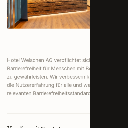
Hotel Welschen AG verpflichtet sich, die digitale
Barrierefreiheit für Menschen mit Behinderungen
zu gewährleisten. Wir verbessern kontinuierlich
die Nutzererfahrung für alle und wenden die
relevanten Barrierefreiheitsstandards an.
KONTAKT
Wiestistrasse 44