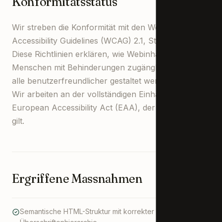
Konformitätsstatus
3920 Zermatt
Schweiz
Wir streben die Konformität mit den Web Content
Accessibility Guidelines (WCAG) 2.1, Stufe AA an.
IN KONTAKT T
Diese Richtlinien erklären, wie Webinhalte für
+41 279 666 33
Menschen mit Behinderungen zugänglicher und für
info@welschen.
alle benutzerfreundlicher gestaltet werden können.
Wir arbeiten an der vollständigen Einhaltung des
European Accessibility Act (EAA), der seit Juni 2025
gilt.
Ergriffene Massnahmen
Semantische HTML-Struktur mit korrekter