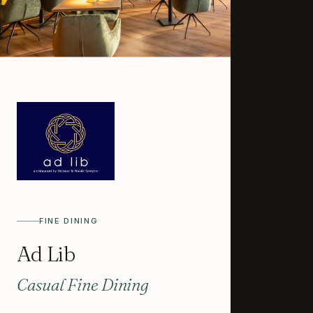
3920 Zermatt
Suisse
NOUS CONTA
01
+41 279 666 
info@welsche
FINE DINING
Ad Lib
Casual Fine Dining