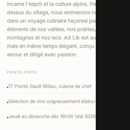
incarne l'esprit et la culture alpins. Perché au-
dessus du village, nous emmenons nos hôtes
dans un voyage culinaire façonné par les
éléments de nos vallées, nos prairies, nos
montagnes et nos lacs. Ad Lib est authentique,
mais en même temps élégant, conçu avec
amour et dirigé avec passion.
POINTS FORTS
17 Points Gault Millau, cuisine de chef
Sélection de vins soigneusement élaborée
Jeudi au dimanche dès 18h30 (été 2026)