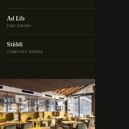
Ad Lib
FINE DINING
Stübli
COMFORT DINING
Hotel Welschen in Zermatt offers two restaurants. Ad Lib i
CONTACT
Wiestistrasse